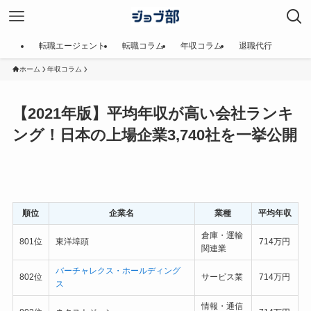
転職エージェント
転職コラム
年収コラム
退職代行
ホーム
年収コラム
【2021年版】平均年収が高い会社ランキ
ング！日本の上場企業3,740社を一挙公開
順位
企業名
業種
平均年収
倉庫・運輸
801位
東洋埠頭
714万円
関連業
バーチャレクス・ホールディング
802位
サービス業
714万円
ス
情報・通信