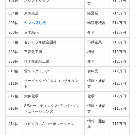
803位
ネクストジェン
714万円
業
804位
東武鉄道
陸運業
714万円
805位
ヤマハ発動機
輸送用機器
714万円
806位
日本精化
化学
713万円
807位
セントラル総合開発
不動産業
713万円
808位
三菱化工機
機械
713万円
809位
積水化成品工業
化学
712万円
810位
雪印メグミルク
食料品
712万円
オービックビジネスコンサルタン
情報・通信
811位
712万円
ト
業
812位
大伸化学
化学
712万円
SEホールディングス･アンド･イン
情報・通信
813位
711万円
キュベーションズ
業
情報・通信
814位
ユビキタスAIコーポレーション
711万円
業