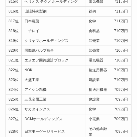
815位
ヘリオス テクノ ホールディング
電気機器
711万円
816位
山陽特殊製鋼
鉄鋼
711万円
817位
日本農薬
化学
711万円
818位
ニチレイ
食料品
710万円
819位
クリヤマホールディングス
卸売業
710万円
820位
国際紙パルプ商事
卸売業
710万円
821位
エヌエフ回路設計ブロック
電気機器
710万円
822位
NOK
輸送用機器
710万円
823位
大盛工業
建設業
710万円
824位
アイシン精機
輸送用機器
709万円
825位
三晃金属工業
建設業
709万円
826位
サカタインクス
化学
709万円
827位
DCMホールディングス
小売業
709万円
その他金融
828位
日本モーゲージサービス
709万円
業