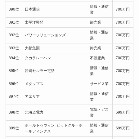
情報・通信
890位
日本通信
700万円
業
891位
太平洋興発
卸売業
700万円
情報・通信
892位
パワーソリューションズ
700万円
業
893位
大都魚類
卸売業
700万円
894位
タカラレーベン
不動産業
700万円
情報・通信
895位
沖縄セルラー電話
700万円
業
896位
メタップス
サービス業
700万円
情報・通信
897位
アエリア
700万円
業
電気・ガス
898位
北海道電力
699万円
業
ポールトゥウィン･ピットクルーホ
情報・通信
899位
699万円
ールディングス
業