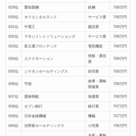
829位
愛知製鋼
鉄鋼
708万円
830位
オリエンタルランド
サービス業
708万円
831位
中電工
建設業
708万円
832位
マネジメントソリューションズ
サービス業
708万円
833位
富士通フロンテック
電気機器
708万円
情報・通信
834位
エクスモーション
708万円
業
835位
シナネンホールディングス
卸売業
708万円
倉庫・運輸
836位
宇徳
708万円
関連業
837位
栗林商船
海運業
708万円
838位
セブン銀行
銀行業
707万円
839位
日本金銭機械
機械
707万円
840位
吉野家ホールディングス
小売業
706万円
水産・農林