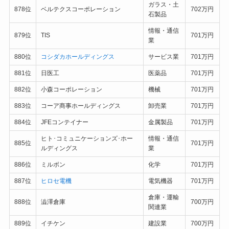
ガラス・土
878位
ベルテクスコーポレーション
702万円
石製品
情報・通信
879位
TIS
701万円
業
880位
コシダカホールディングス
サービス業
701万円
881位
日医工
医薬品
701万円
882位
小森コーポレーション
機械
701万円
883位
コーア商事ホールディングス
卸売業
701万円
884位
JFEコンテイナー
金属製品
701万円
ヒト･コミュニケーションズ･ホー
情報・通信
885位
701万円
ルディングス
業
886位
ミルボン
化学
701万円
887位
ヒロセ電機
電気機器
701万円
倉庫・運輸
888位
澁澤倉庫
700万円
関連業
889位
イチケン
建設業
700万円