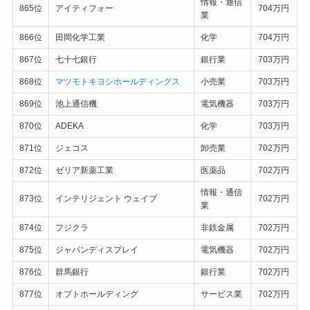
情報・通信
865位
アイティフォー
704万円
業
866位
田岡化学工業
化学
704万円
867位
七十七銀行
銀行業
703万円
868位
マツモトキヨシホールディングス
小売業
703万円
869位
池上通信機
電気機器
703万円
870位
ADEKA
化学
703万円
871位
ジェコス
卸売業
702万円
872位
ゼリア新薬工業
医薬品
702万円
情報・通信
873位
インテリジェント ウェイブ
702万円
業
874位
フジクラ
非鉄金属
702万円
875位
ジャパンディスプレイ
電気機器
702万円
876位
群馬銀行
銀行業
702万円
877位
オプトホールディング
サービス業
702万円