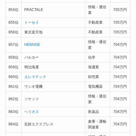
情報・通信
854位
FRACTALE
705万円
業
855位
トーセイ
不動産業
705万円
856位
東京楽天地
不動産業
705万円
情報・通信
857位
HENNGE
704万円
業
858位
バルカー
化学
704万円
859位
明治海運
海運業
704万円
860位
エレマテック
卸売業
704万円
861位
ウシオ電機
電気機器
704万円
情報・通信
862位
ソケッツ
704万円
業
863位
ヘリオス
医薬品
704万円
倉庫・運輸
864位
近鉄エクスプレス
704万円
関連業