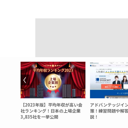
年収が高い会
アドバンテッジインサイトの対
OpenWork(ｵ
の上場企業
策！練習問題や解答集を徹底解
登録ばれる？
説！
底解説