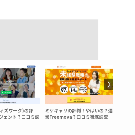
リの評判！やばいの？運
平均年収が「おかしいな？」とい
サ
mova？口コミ徹底調査
う疑問を解消！平均値と中央値の
疑
違いも徹底解説！
テ
め