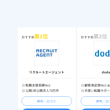
第1位
第2位
おすすめ
おすすめ
リクルートエージェント
dod
転職支援実績No1
顧客満足度No1
*
公開/非公開求人70万件
手厚い転職サポ
評判・口コミ
評判・口