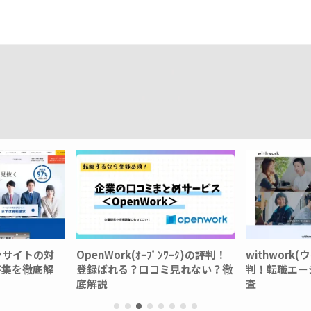
ｰﾌﾟﾝﾜｰｸ)の評判！
withwork(ウィズワーク)の評
ミケキャ
口コミ見れない？徹
判！転職エージェント？口コミ調
営Free
査