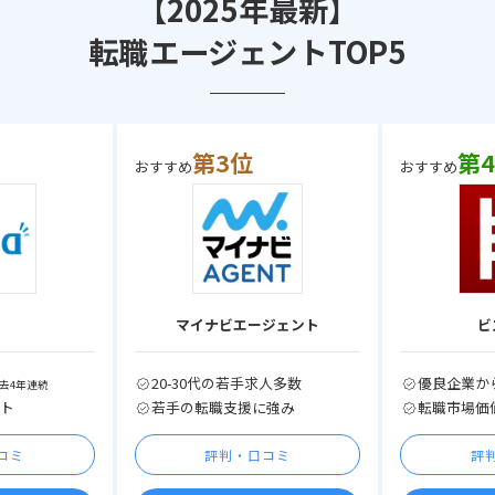
【2025年最新】
転職エージェントTOP5
第3位
第
おすすめ
おすすめ
a
マイナビエージェント
ビ
20-30代の若手求人多数
優良企業か
過去4年連続
ート
若手の転職支援に強み
転職市場価
コミ
評判・口コミ
評