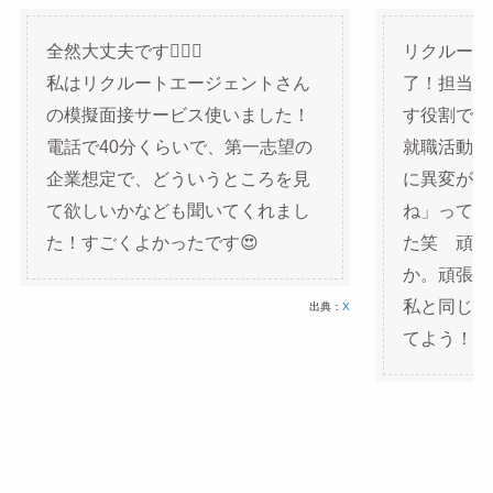
全然大丈夫です🙆‍♀️✨
リクルート
私はリクルートエージェントさん
了！担当の
の模擬面接サービス使いました！
す役割です
電話で40分くらいで、第一志望の
就職活動を
企業想定で、どういうところを見
に異変があ
て欲しいかなども聞いてくれまし
ね」って言
た！すごくよかったです😍
た笑 頑張
か。頑張り
私と同じ🙅
出典：
X
てよう！