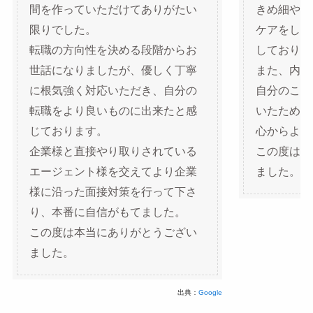
間を作っていただけてありがたい
きめ細やか
限りでした。
ケアをして
転職の方向性を決める段階からお
しておりま
世話になりましたが、優しく丁寧
また、内定
に根気強く対応いただき、自分の
自分のこと
転職をより良いものに出来たと感
いたため、
じております。
心からよか
企業様と直接やり取りされている
この度は本
エージェント様を交えてより企業
ました。
様に沿った面接対策を行って下さ
り、本番に自信がもてました。
この度は本当にありがとうござい
ました。
出典：
Google