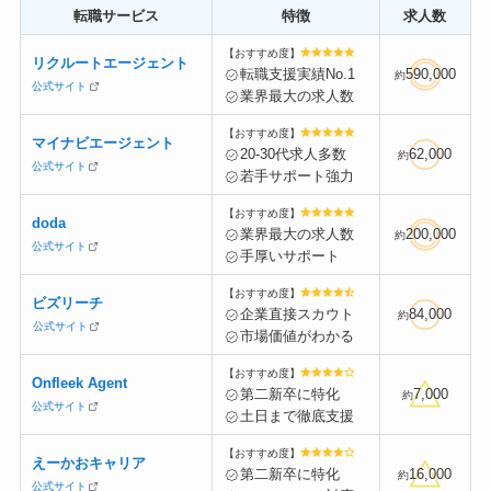
転職サービス
特徴
求人数
【おすすめ度】
リクルートエージェント
転職支援実績No.1
590,000
約
公式サイト
業界最大の求人数
【おすすめ度】
マイナビエージェント
20-30代求人多数
62,000
約
公式サイト
若手サポート強力
【おすすめ度】
doda
業界最大の求人数
200,000
約
公式サイト
手厚いサポート
【おすすめ度】
ビズリーチ
企業直接スカウト
84,000
約
公式サイト
市場価値がわかる
【おすすめ度】
Onfleek Agent
第二新卒に特化
7,000
約
公式サイト
土日まで徹底支援
【おすすめ度】
えーかおキャリア
第二新卒に特化
16,000
約
公式サイト