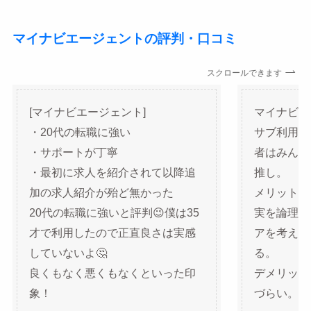
マイナビエージェントの評判・口コミ
スクロールできます
[マイナビエージェント]
マイナビエ
・20代の転職に強い
サブ利用。
・サポートが丁寧
者はみんな
・最初に求人を紹介されて以降追
推し。
加の求人紹介が殆ど無かった
メリット 
20代の転職に強いと評判😉僕は35
実を論理的
才で利用したので正直良さは実感
アを考える
していないよ🤔
る。
良くもなく悪くもなくといった印
デメリット
象！
づらい。