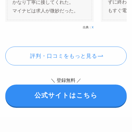
かなり丁寧に接してくれた。
ずに終わっ
マイナビは求人が微妙だった。
もすぐ電話
出典：
X
評判・口コミをもっと見る
＼ 登録無料 ／
公式サイトはこちら