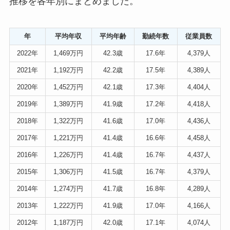
推移を各年別にまとめました。
年
平均年収
平均年齢
勤続年数
従業員数
2022年
1,469万円
42.3歳
17.6年
4,379人
2021年
1,192万円
42.2歳
17.5年
4,389人
2020年
1,452万円
42.1歳
17.3年
4,404人
2019年
1,389万円
41.9歳
17.2年
4,418人
2018年
1,322
万円
41.6歳
17.0年
4,436人
2017年
1,221万円
41.4歳
16.6年
4,458人
2016年
1,226万円
41.4歳
16.7年
4,437人
2015年
1,306万円
41.5歳
16.7年
4,379人
2014年
1,274万円
41.7歳
16.8年
4,289人
2013年
1,222万円
41.9歳
17.0年
4,166人
2012年
1,187万円
42.0歳
17.1年
4,074人