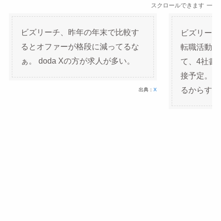
スクロールできます
ビズリーチ、昨年の年末で比較す
ビズリーチと
るとオファーが格段に減ってるな
転職活動し
ぁ。 doda Xの方が求人が多い。
て、4社書
接予定。 
るからすご
出典：
X