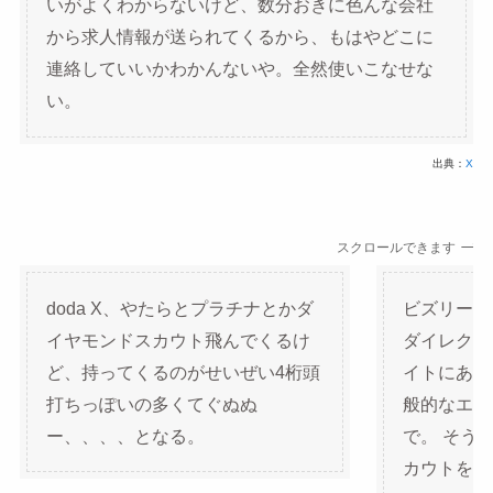
いがよくわからないけど、数分おきに色んな会社
から求人情報が送られてくるから、もはやどこに
連絡していいかわかんないや。全然使いこなせな
い。
出典：
X
スクロールできます
doda X、やたらとプラチナとかダ
ビズリーチ、
イヤモンドスカウト飛んでくるけ
ダイレクト
ど、持ってくるのがせいぜい4桁頭
イトにある
打ちっぽいの多くてぐぬぬ
般的なエー
ー、、、、となる。
で。 そう
カウトを送