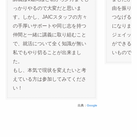
っかりやるので大変だと思いま
由を振り返
す。しかし、JAICスタッフの方々
つなげる事
の手厚いサポートや同じ志を持つ
になりまし
仲間と一緒に講義に取り組むこと
ジェイック
で、就活について全く知識が無い
ができる環
私でもやり切ることが出来まし
いものでし
た。
もし、本気で現状を変えたいと考
えている方は参加してみてくださ
い！
出典：
Google