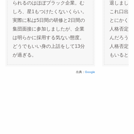
られるのはほぼブラック企業。む
退しました
しろ、星1もつけたくないくらい。
これ口出し
実際に私は5日間の研修と2日間の
とにかく深
集団面接に参加しましたが、企業
人格否定を
は明らかに採用する気ない態度。
んだろうけ
どうでもいい身の上話をして13分
人格否定さ
が過ぎる。
もいると思
出典：
Google