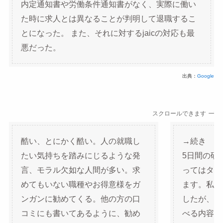
内定通知書や労働条件通知書がなく、実際に働い
た時に求人とは異なることが判明して退職するこ
とになった。 また、それに対するjaicの対応も最
悪だった。
出典：
Google
スクロールできます
酷い、とにかく酷い。人の就職し
→続き
たい気持ちを踏みにじるような発
5日間の研
言、モラル欠如な人間が多い。求
ってはタメ
めてもいない職種やお得意様をガ
ます。私も
ンガンに勧めてくる。他の方の口
したが、良
コミにも書いてあるように、勧め
べる内容で