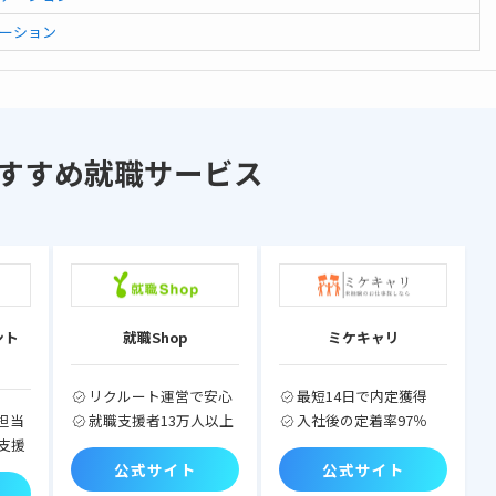
ーション
すすめ就職サービス
ント
就職Shop
ミケキャリ
リクルート運営で安心
最短14日で内定獲得
担当
就職支援者13万人以上
入社後の定着率97％
支援
公式サイト
公式サイト