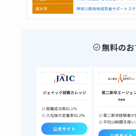
厚木市
神奈川県央地域若者サポートステ
無料のお
ジェイック就職カレッジ
第二新卒エージェ
neo
就職成功率81.1％
入社後の定着率92.2%
第二新卒経験者が
平均10時間手厚い
公式サイト
公式サイト