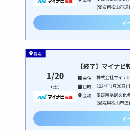
(愛媛県松山市道後町
イ
愛媛
【終了】マイナビ
1/20
株式会社マイナ
主催
2024年1月20日(土
（土）
日時
愛媛県県民文化
会場
(愛媛県松山市道後町
イ