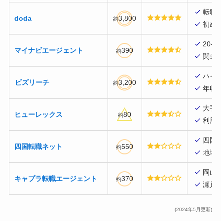
転職
doda
3,800
約
初め
20
マイナビエージェント
390
約
関東
ハイ
ビズリーチ
3,200
約
年収
大手
ヒューレックス
80
約
利用
四国
四国転職ネット
550
約
地域
岡山
キャプラ転職エージェント
370
約
瀬戸
(2024年5月更新)