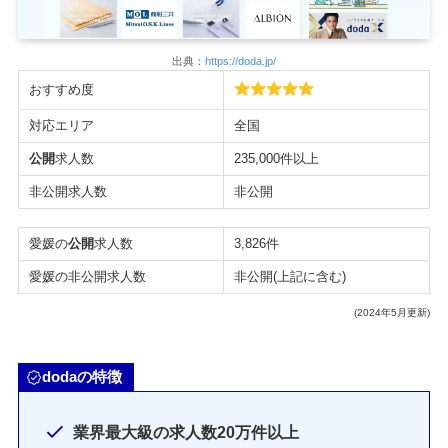
出典：
https://doda.jp/
おすすめ度
対応エリア
全国
公開
求人数
235,000件以上
非公開求人数
非公開
愛媛の
公開
求人数
3,826件
愛媛の非公開求人数
非公開(上記に含む)
(2024年5月更新)
dodaの特徴
業界最大級の求人数20万件以上