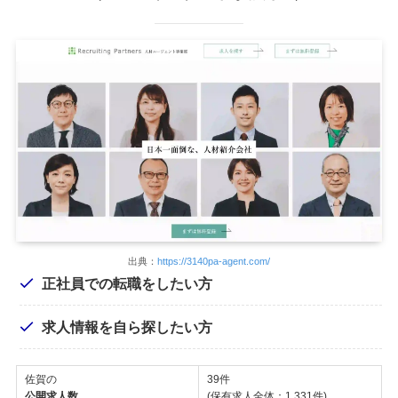
出典：
https://3140pa-agent.com/
正社員での転職をしたい方
求人情報を自ら探したい方
佐賀の
39件
公開求人数
(保有求人全体：1,331件)