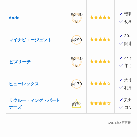
転職者
3,20
約
doda
0
初め
20-
マイナビエージェント
290
約
関東
ハイ
3,10
約
ビズリーチ
0
年収5
大手
ヒューレックス
170
約
利用者
九州
リクルーティング・パート
30
約
ナーズ
コン
(2024年5月更新)